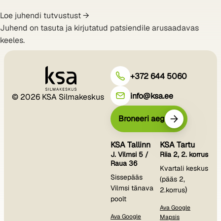
Loe juhendi tutvustust →
Juhend on tasuta ja kirjutatud patsiendile arusaadavas
keeles.
+372 644 5060
info@ksa.ee
© 2026 KSA Silmakeskus
Broneeri aeg
KSA Tallinn
KSA Tartu
J. Vilmsi 5 /
Riia 2, 2. korrus
Raua 36
Kvartali keskus
Sissepääs
(pääs 2,
Vilmsi tänava
)
2.korrus
poolt
Ava Google
Ava Google
Mapsis