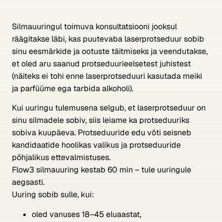
Silmauuringul toimuva konsultatsiooni jooksul
räägitakse läbi, kas puutevaba laserprotseduur sobib
sinu eesmärkide ja ootuste täitmiseks ja veendutakse,
et oled aru saanud protseduurieelsetest juhistest
(näiteks ei tohi enne laserprotseduuri kasutada meiki
ja parfüüme ega tarbida alkoholi).
Kui uuringu tulemusena selgub, et laserprotseduur on
sinu silmadele sobiv, siis leiame ka protseduuriks
sobiva kuupäeva. Protseduuride edu võti seisneb
kandidaatide hoolikas valikus ja protseduuride
põhjalikus ettevalmistuses.
Flow3 silmauuring kestab 60 min – tule uuringule
aegsasti.
Uuring sobib sulle, kui:
oled vanuses 18–45 eluaastat,