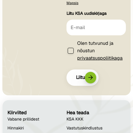
Mapsis
Liitu KSA uudiskirjaga
Olen tutvunud ja
nõustun
privaatsuspoliitikaga
Liitu
Kiirviited
Hea teada
Vabane prillidest
KSA KKK
Hinnakiri
Vastutuskindlustus