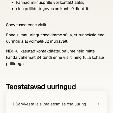
kannad miinusprille või kontaktläätsi,
sinu prillide tugevus on kuni –9 dioptrit.
Soovitused enne visiiti:
Enne silmauuringut soovitame süüa, et tunneksid end
uuringu ajal võimalikult mugavalt.
NB! Kui kasutad kontaktläätsi, palume neid mitte
kanda vähemalt 24 tundi enne visiiti ning tulla kohale
prillidega.
Teostatavad uuringud
1. Sarvkesta ja silma eesmise osa uuring