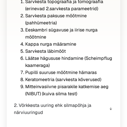
Sarvkesta topograafia ja tomograafia
(erinevad 2.sarvkesta parameetrid)
Sarvkesta paksuse mõõtmine
(pahhümeetria)
Eeskambri sügavuse ja iirise nurga
mõõtmine
Kappa nurga määramine
Sarvkesta läbimõõt
Läätse hägususe hindamine (Scheimpflug
kaameraga)
Pupilli suuruse mõõtmine hämaras
Keratomeetria (sarvkesta kõverused)
Mitteinvasiivne pisarakile katkemise aeg
(NIBUT) (kuiva silma test)
2. Võrkkesta uuring ehk silmapõhja ja
närviuuringud