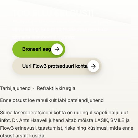
TOO ELLU SELGUST!
Prillivaba elu esimeseks sammuks on Flow3
silmauuring, kus saad teada oma sobivuse
silmade laseroperatsiooniks.
Broneeri aeg
Uuri Flow3 protseduuri kohta
Tarbijajuhend · Refraktiivkirurgia
Enne otsust loe rahulikult läbi patsiendijuhend
Silma laseroperatsiooni kohta on uuringul sageli palju uut
infot. Dr. Ants Haaveli juhend aitab mõista LASIK, SMILE ja
Flow3 erinevusi, taastumist, riske ning küsimusi, mida enne
otsust arstilt küsida.