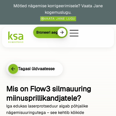
Mõtled nägemise korrigeerimisele? Vaata Jane
kogemuslugu.
VAATA JANE LUGU
Broneeri aeg
Tagasi üldvaatesse
Mis on Flow3 silmauuring
miinusprillikandjatele?
Iga edukas laserprotseduur algab põhjalike
nägemisuuringutega – see kehtib kõikide